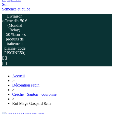
Soin
Semence et bulbe
Livraison
offerte dès 50 €
(Mondial
Relay)
- 50 % sur les
produits de
traitement
piscine (code
PISCINE50)
Accueil
>
Décoration sapin
>
Crèche - Santon - couronne
>
Roi Mage Gaspard 8cm