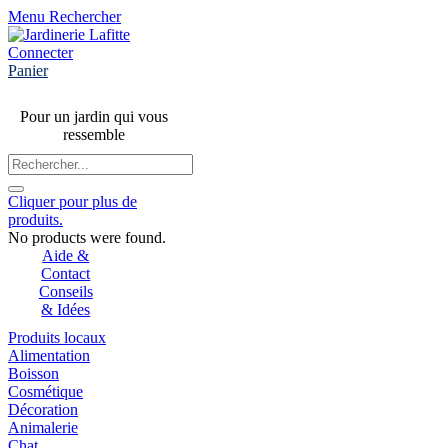
Menu
Rechercher
Connecter
Panier
Pour un jardin qui vous
ressemble
Cliquer pour plus de
produits.
No products were found.
Aide &
Contact
Conseils
& Idées
Produits locaux
Alimentation
Boisson
Cosmétique
Décoration
Animalerie
Chat