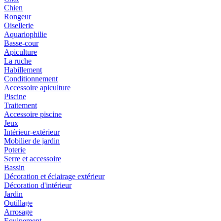
Chien
Rongeur
Oisellerie
Aquariophilie
Basse-cour
Apiculture
La ruche
Habillement
Conditionnement
Accessoire apiculture
Piscine
Traitement
Accessoire piscine
Jeux
Intérieur-extérieur
Mobilier de jardin
Poterie
Serre et accessoire
Bassin
Décoration et éclairage extérieur
Décoration d'intérieur
Jardin
Outillage
Arrosage
Equipement