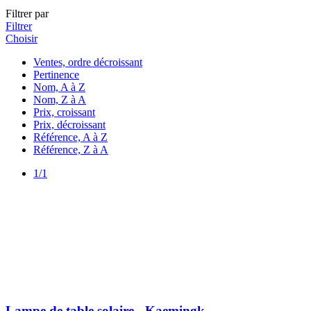
Filtrer par
Filtrer
Choisir
Ventes, ordre décroissant
Pertinence
Nom, A à Z
Nom, Z à A
Prix, croissant
Prix, décroissant
Référence, A à Z
Référence, Z à A
1/1
Lampe de table solaire - Kaemingk