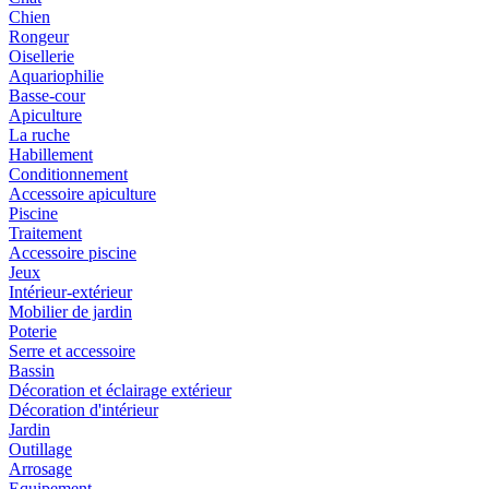
Chien
Rongeur
Oisellerie
Aquariophilie
Basse-cour
Apiculture
La ruche
Habillement
Conditionnement
Accessoire apiculture
Piscine
Traitement
Accessoire piscine
Jeux
Intérieur-extérieur
Mobilier de jardin
Poterie
Serre et accessoire
Bassin
Décoration et éclairage extérieur
Décoration d'intérieur
Jardin
Outillage
Arrosage
Equipement