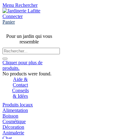
Menu
Rechercher
Connecter
Panier
Pour un jardin qui vous
ressemble
Cliquer pour plus de
produits.
No products were found.
Aide &
Contact
Conseils
& Idées
Produits locaux
Alimentation
Boisson
Cosmétique
Décoration
Animalerie
Chat