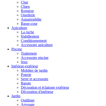
Chat
Chien
Rongeur
Oisellerie
Aquariophilie
Basse-cour
Apiculture
La ruche
Habillement
Conditionnement
Accessoire apiculture
Piscine
Traitement
Accessoire piscine
Jeux
Intérieur-extérieur
Mobilier de jardin
Poterie
Serre et accessoire
Bassin
Décoration et éclairage extérieur
Décoration d'intérieur
Jardin
Outillage
Arrosage