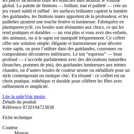
les placer facilement entre les branches sans alourdir le volume
global. La palette de finitions — brillant, mat et pailleté — crée un
jeu visuel subtil et raffiné : les surfaces brillantes captent la lumière
des guirlandes, les finitions mates apportent de la profondeur, et les
paillettes ajoutent une touche festive et lumineuse. Fabriquées en
plastiquerecyclé, ces boules sont résistantes aux chocs, ce qui les
rend pratiques et durables — un vrai plus si vous avez des enfants,
des animaux, ou si le sapin est manipulé fréquemment. Ce coffret
offre une solution simple, élégante et harmonieuse pour décorer
votre sapin, ou pour l’utiliser dans des guirlandes, couronnes ou
compositions décoratives intérieures. Le ton “espresso” — brun
profond — s’accorde parfaitement avec des décorations naturelles
(branches, pommes de pin), des guirlandes lumineuses aux teintes
chaudes, ou d’autres boules de couleur neutre ou métallisée pour un
style contemporain ou rustique chic. En résumé : ce coffret est un
choix pratique, esthétique et durable pour célébrer les fêtes avec
raffinement et simplicité.
Lire la suite
Voir moins
Détails du produit
Référence
8720194723838
Fiche technique
Couleur
Marron