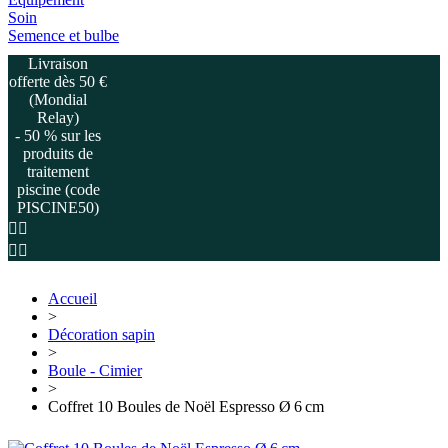
Soin
Semence et bulbe
Livraison
offerte dès 50 €
(Mondial
Relay)
- 50 % sur les
produits de
traitement
piscine (code
PISCINE50)
Accueil
>
Décoration sapin
>
Boule - Cimier
>
Coffret 10 Boules de Noël Espresso Ø 6 cm