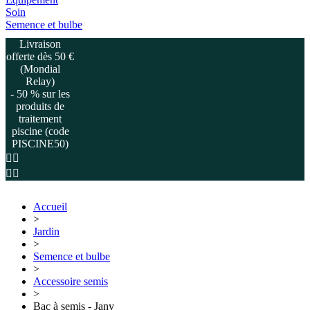
Soin
Semence et bulbe
Livraison
offerte dès 50 €
(Mondial
Relay)
- 50 % sur les
produits de
traitement
piscine (code
PISCINE50)
Accueil
>
Jardin
>
Semence et bulbe
>
Accessoire semis
>
Bac à semis - Jany